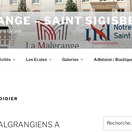
NGE – SAINT SIGISB
ens Elèves
ivités
Les Ecoles
Galeries
Adhésion / Boutiqu
DIDIER
Recherche
ALGRANGIENS A
pour
: