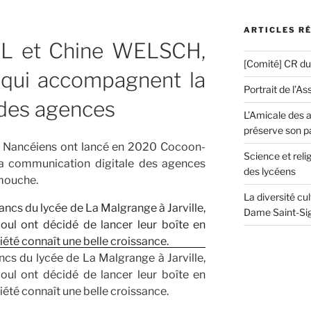
ARTICLES R
 et Chine WELSCH,
[Comité] CR d
 qui accompagnent la
Portrait de l’As
des agences
L’Amicale des a
préserve son p
ux Nancéiens ont lancé en 2020 Cocoon-
Science et reli
la communication digitale des agences
des lycéens
 mouche.
La diversité cu
Dame Saint-Sig
ncs du lycée de La Malgrange à Jarville,
ul ont décidé de lancer leur boîte en
ciété connaît une belle croissance.