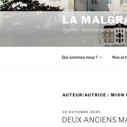
Aller
au
LA MALGRA
contenu
principal
Alumni – Association des Anci
Qui sommes nous ?
Nos act
AUTEUR/AUTRICE :
MION 
PUBLIÉ
15 OCTOBRE 2025
LE
DEUX ANCIENS M