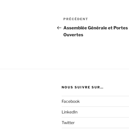
Navigation
Article
PRÉCÉDENT
de
précédent
Assemblée Générale et Portes
Ouvertes
l’article
NOUS SUIVRE SUR…
Facebook
LinkedIn
Twitter