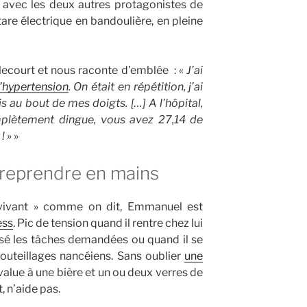
 avec les deux autres protagonistes de
tare électrique en bandoulière, en pleine
lecourt et nous raconte d’emblée : «
J’ai
’hypertension
. On était en répétition, j’ai
au bout de mes doigts. […] A l’hôpital,
omplètement dingue, vous avez 27,14 de
! »
»
 reprendre en mains
vivant » comme on dit, Emmanuel est
ess
. Pic de tension quand il rentre chez lui
alisé les tâches demandées ou quand il se
outeillages nancéiens. Sans oublier
une
évalue à une bière et un ou deux verres de
, n’aide pas.