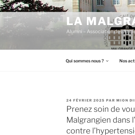
Aller
au
LA MALGRA
contenu
principal
Alumni – Association des Anci
Qui sommes nous ?
Nos act
PUBLIÉ
24 FÉVRIER 2025
PAR
MION DI
LE
Prenez soin de vous
Malgrangien dans l
contre l’hypertens