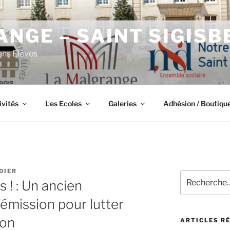
NGE – SAINT SIGISB
ens Elèves
ivités
Les Ecoles
Galeries
Adhésion / Boutiqu
DIER
Recherche
 ! : Un ancien
pour
:
’émission pour lutter
ion
ARTICLES R