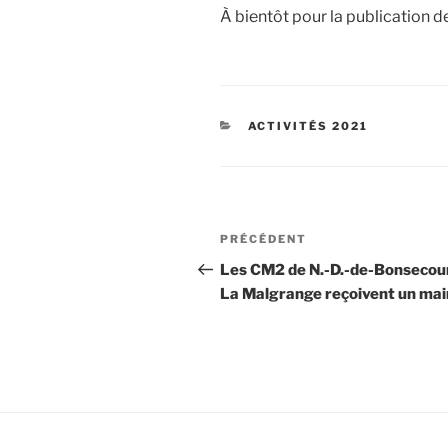
À bientôt pour la publication d
CATÉGORIES
ACTIVITÉS 2021
Navigation
Article
PRÉCÉDENT
de
précédent
Les CM2 de N.-D.-de-Bonsecour
La Malgrange reçoivent un mai
l’article