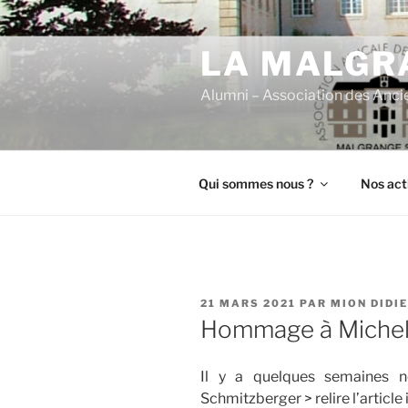
Aller
au
LA MALGRA
contenu
principal
Alumni – Association des Anci
Qui sommes nous ?
Nos act
PUBLIÉ
21 MARS 2021
PAR
MION DIDI
LE
Hommage à Michel 
Il y a quelques semaines 
Schmitzberger > relire l’article 