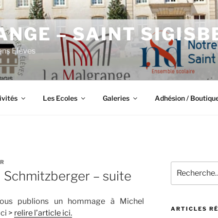
NGE – SAINT SIGISB
ens Elèves
ivités
Les Ecoles
Galeries
Adhésion / Boutiqu
ER
Recherche
Schmitzberger – suite
pour
:
nous publions un hommage à Michel
ARTICLES R
ici >
relire l’article ici.