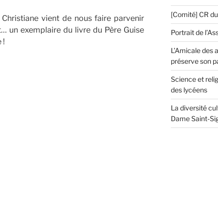
[Comité] CR d
hristiane vient de nous faire parvenir
t… un exemplaire du livre du Père Guise
Portrait de l’As
 !
L’Amicale des a
préserve son p
Science et reli
des lycéens
La diversité cu
Dame Saint-Sig