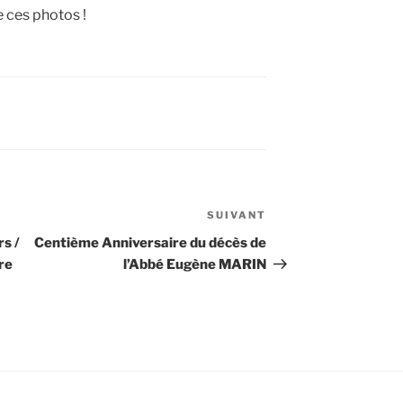
e ces photos !
SUIVANT
Article
suivant
s /
Centième Anniversaire du décès de
re
l’Abbé Eugène MARIN