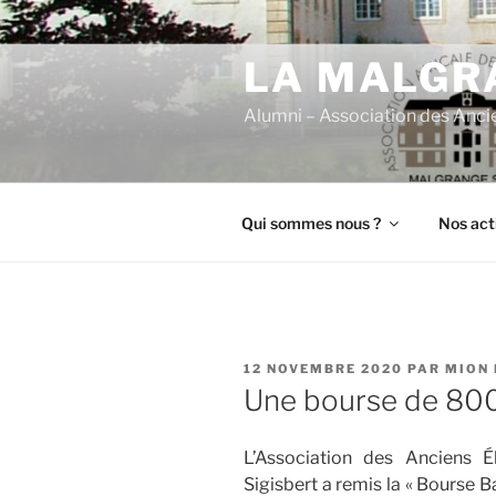
Aller
au
LA MALGRA
contenu
principal
Alumni – Association des Anci
Qui sommes nous ?
Nos act
PUBLIÉ
12 NOVEMBRE 2020
PAR
MION 
LE
Une bourse de 800
L’Association des Anciens 
Sigisbert a remis la « Bourse 