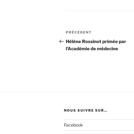
Navigation
Article
PRÉCÉDENT
de
précédent
Hélène Rossinot primée par
l’Académie de médecine
l’article
NOUS SUIVRE SUR…
Facebook