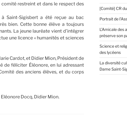
 comité restreint et dans le respect des
[Comité] CR d
 à Saint-Sigisbert a été reçue au bac
Portrait de l’As
ès bien. Cette bonne élève a toujours
L’Amicale des a
ants. La jeune lauréate vient d’intégrer
préserve son p
ctue une licence « humanités et sciences
Science et reli
des lycéens
arie Cardot, et Didier Mion, Président de
La diversité cu
é de féliciter Éléonore, en lui adressant
Dame Saint-Sig
omité des anciens élèves, et du corps
 Eléonore Docq, Didier Mion.