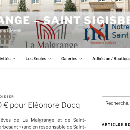
NGE – SAINT SIGISB
ens Elèves
ivités
Les Ecoles
Galeries
Adhésion / Boutiqu
DIDIER
Recherche
 € pour Eléonore Docq
pour
:
Élèves de La Malgrange et de Saint-
ARTICLES R
Barbesant » (ancien responsable de Saint-