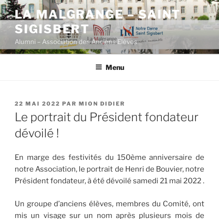
Aller
LA MALGRANGE – SAINT
au
SIGISBERT
contenu
principal
Alumni – Association des Anciens Elèves
Menu
PUBLIÉ
22 MAI 2022
PAR
MION DIDIER
LE
Le portrait du Président fondateur
dévoilé !
En marge des festivités du 150ème anniversaire de
notre Association, le portrait de Henri de Bouvier, notre
Président fondateur, à été dévoilé samedi 21 mai 2022 .
Un groupe d’anciens élèves, membres du Comité, ont
mis un visage sur un nom après plusieurs mois de