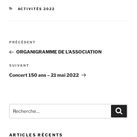
CATÉGORIES
ACTIVITÉS 2022
Navigation
Article
PRÉCÉDENT
de
précédent
ORGANIGRAMME DE L’ASSOCIATION
l’article
Article
SUIVANT
suivant
Concert 150 ans – 21 mai 2022
Recherche
Recher
pour
:
ARTICLES RÉCENTS