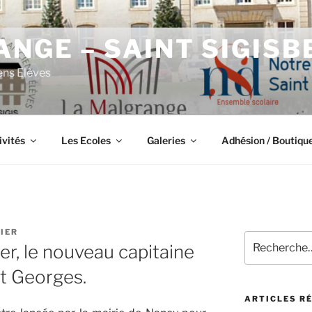
NGE – SAINT SIGISB
ens Elèves
ivités
Les Ecoles
Galeries
Adhésion / Boutiqu
DIER
Recherche
r, le nouveau capitaine
pour
:
t Georges.
ARTICLES R