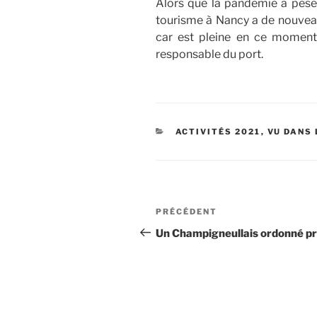
Alors que la pandémie a pesé s
tourisme à Nancy a de nouveau
car est pleine en ce moment, 
responsable du port.
CATÉGORIES
ACTIVITÉS 2021
,
VU DANS 
Navigation
Article
PRÉCÉDENT
de
précédent
Un Champigneullais ordonné p
l’article