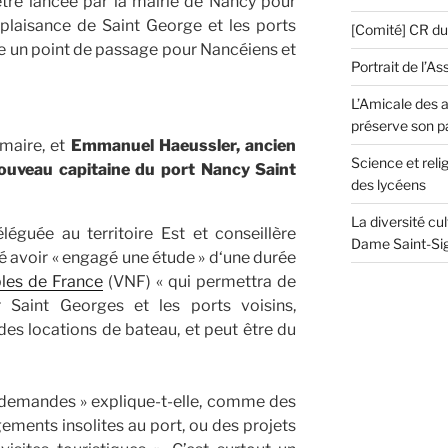
tre lancée par la mairie de Nancy pour
plaisance de Saint George et les ports
[Comité] CR d
aire un point de passage pour Nancéiens et
Portrait de l’As
L’Amicale des a
préserve son p
 maire, et
Emmanuel Haeussler, ancien
Science et reli
ouveau capitaine du port Nancy Saint
des lycéens
La diversité cu
léguée au territoire Est et conseillère
Dame Saint-Sig
 avoir « engagé une étude » d‘une durée
les de France
(VNF) « qui permettra de
 Saint Georges et les ports voisins,
des locations de bateau, et peut être du
 demandes » explique-t-elle, comme des
ments insolites au port, ou des projets