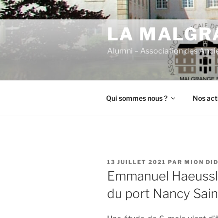
Aller
au
LA MALGRA
contenu
principal
Alumni – Association des Anci
Qui sommes nous ?
Nos act
PUBLIÉ
13 JUILLET 2021
PAR
MION DI
LE
Emmanuel Haeussle
du port Nancy Sain