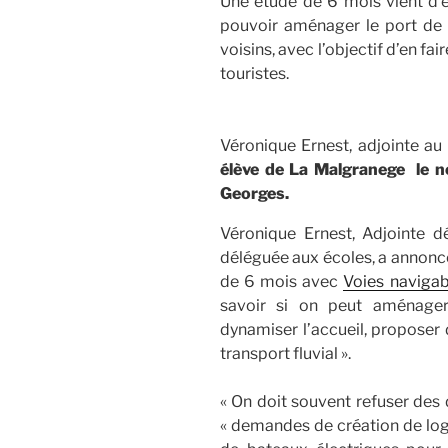
Une étude de 6 mois vient d’ê
pouvoir aménager le port de 
voisins, avec l’objectif d’en f
touristes.
Véronique Ernest, adjointe au
élève de La Malgranege le n
Georges.
Véronique Ernest, Adjointe dé
déléguée aux écoles, a annoncé
de 6 mois avec
Voies navigab
savoir si on peut aménager
dynamiser l’accueil, proposer 
transport fluvial ».
« On doit souvent refuser des
« demandes de création de loge