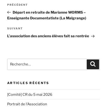
Navigation
Article
PRÉCÉDENT
de
précédent
Départ en retraite de Marianne WORMS –
l’article
Enseignante Documentatiste (La Malgrange)
Article
SUIVANT
suivant
L’association des anciens élèves fait sa rentrée
Recherche
Recher
pour
:
ARTICLES RÉCENTS
[Comité] CR du 5 mai 2026
Portrait de l’Association