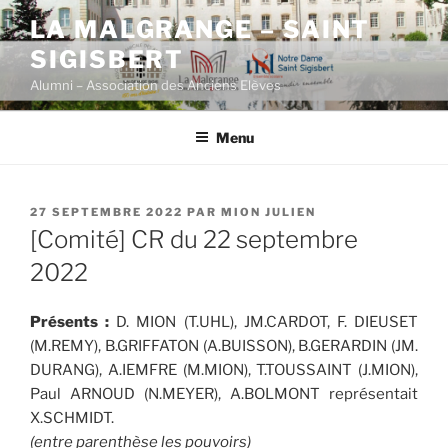
Aller
LA MALGRANGE – SAINT
au
SIGISBERT
contenu
principal
Alumni – Association des Anciens Elèves
Menu
PUBLIÉ
27 SEPTEMBRE 2022
PAR
MION JULIEN
LE
[Comité] CR du 22 septembre
2022
Présents :
D. MION (T.UHL), JM.CARDOT, F. DIEUSET
(M.REMY), B.GRIFFATON (A.BUISSON), B.GERARDIN (JM.
DURANG), A.IEMFRE (M.MION), T.TOUSSAINT (J.MION),
Paul ARNOUD (N.MEYER), A.BOLMONT représentait
X.SCHMIDT.
(entre parenthèse les pouvoirs)